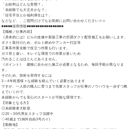
「お給料はどんな形態？」
「未経験でも大丈夫かな？」
「住宅手当とか福利厚生は？」
などなど、、ご質問だけでもお気軽にお問い合わせください☆☆
■■■■■採用情報■■■■■■■■■■■■■■■■■
【職種／仕事内容】
《具体的には》ビルの改修や新築工事の空調ダクト配管施工をお願いします。
ダクト取付のため、ボルト締めやアンカー打設等
工事系作業全般で役立つ作業も行います。
ガス管と違い、キレイな環境での作業が多いため
汚れることはほとんどありません。
《ポイント》 建物に合わせた施工が必要となるため、毎回手順が異なりま
す。
そのため、技術を習得するには
3～4年程度様々な経験を積んでいく必要があります
ですが、一人前の職人に育つまで先輩スタッフが仕事のノウハウを一歩ずつ教
えていくので、
未経験からでも安心のスタートが可能な環境です。
【対象となる方】
◎未経験者大歓迎
◎20～30代男女スタッフ活躍中
◇40歳まで(例外自由3号のイ)
【勤務地】