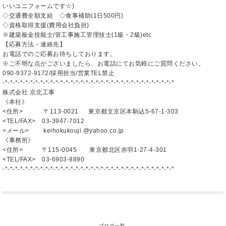
いいユニフォームです☆)
◇交通費全額支給 ◇食事補助(1日500円)
◇資格取得支援(費用会社負担)
※建築板金技能士/管工事施工管理技士(1級・2級)etc
【応募方法・連絡先】
お電話でのご応募お待ちしております。
※ご不明な点がございましたら、お電話にてお気軽にご質問ください。
090-9372-9172/採用担当/営業TEL禁止
-*-*-*-*-*-*-*-*-*-*-*-*-*-*-*-*-*-*-*-*-*-*-*-*-*-*-*-*-*-*-*-*-*-*
株式会社 京北工事
《本社》
<住所> 〒113-0021 東京都文京区本駒込5-67-1-303
<TEL/FAX> 03-3947-7012
<メール> keihokukouji @yahoo.co.jp
《事務所》
<住所> 〒115-0045 東京都北区赤羽1-27-4-301
<TEL/FAX> 03-6903-8890
-*-*-*-*-*-*-*-*-*-*-*-*-*-*-*-*-*-*-*-*-*-*-*-*-*-*-*-*-*-*-*-*-*-*
ブログ一覧