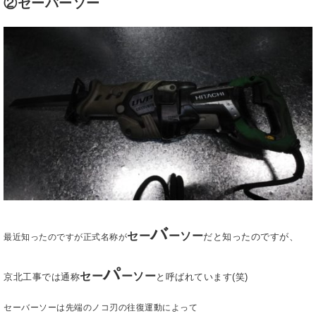
②セーバーソー
バ
セー
ーソー
だと知ったのですが、
最近知ったのですが正式名称が
パ
セー
ーソー
京北工事では通称
と呼ばれています(笑)
セーバーソーは先端のノコ刃の往復運動によって