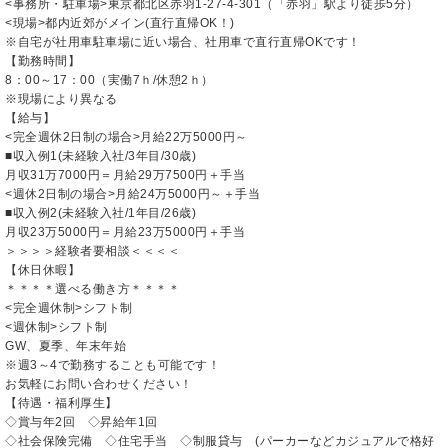
<事務所・駐車場>東京都北区赤羽1-27-4-301（「赤羽」駅より徒歩5分）
<現場>都内近郊がメイン(直行直帰OK！)
※自宅が社用車駐車場に近い場合、社用車で直行直帰OKです！
【勤務時間】
8：00～17：00（実働7ｈ/休憩2ｈ）
※現場により異なる
【給与】
<完全週休2日制の場合>月給22万5000円～
■収入例1(未経験入社/3年目/30歳)
月収31万7000円＝月給29万7500円＋手当
<週休2日制の場合>月給24万5000円～＋手当
■収入例2(未経験入社/1年目/26歳)
月収23万5000円＝月給23万5000円＋手当
＞＞＞＞経験者要相談＜＜＜＜
【休日休暇】
＊＊＊＊選べる働き方＊＊＊＊
<完全週休制>シフト制
<週休制>シフト制
GW、夏季、年末年始
※週3～4で勤務することも可能です！
お気軽にお問い合わせください！
【待遇・福利厚生】
◇賞与年2回 ◇昇給年1回
◇社会保険完備 ◇住宅手当 ◇制服貸与 (パーカーなどカジュアルで格好