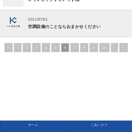
2021/07/01
空調設備のことならおまかせください
«
‹
2
3
4
5
6
7
8
9
10
›
»
ホーム
ごあいさつ